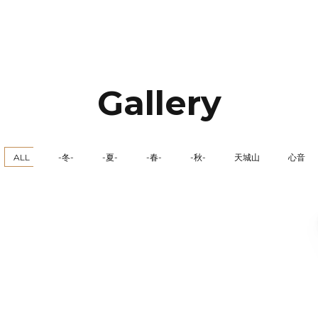
写真家 土屋正英
Gallery
ALL
-冬-
-夏-
-春-
-秋-
天城山
心音